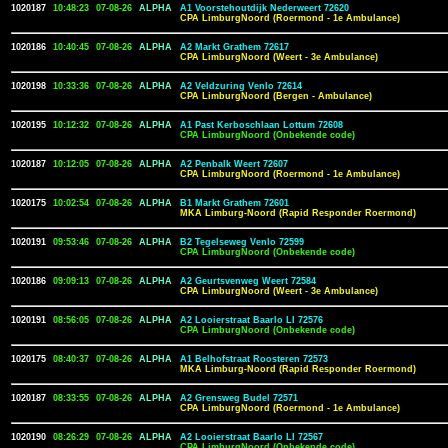
1020187
10:48:23
07-08-26
ALPHA
A1 Voorstehoutdijk Nederweert 72620
CPA LimburgNoord (Roermond - 1e Ambulance)
1020186
10:40:45
07-08-26
ALPHA
A2 Markt Grathem 72617
CPA LimburgNoord (Weert - 3e Ambulance)
1020198
10:33:36
07-08-26
ALPHA
A2 Veldzuring Venlo 72614
CPA LimburgNoord (Bergen - Ambulance)
1020195
10:12:32
07-08-26
ALPHA
A1 Past Kerboschlaan Lottum 72608
CPA LimburgNoord (Onbekende code)
1020187
10:12:05
07-08-26
ALPHA
A2 Penbalk Weert 72607
CPA LimburgNoord (Roermond - 1e Ambulance)
1020175
10:02:54
07-08-26
ALPHA
B1 Markt Grathem 72601
MKA Limburg-Noord (Rapid Responder Roermond)
1020191
09:53:46
07-08-26
ALPHA
B2 Tegelseweg Venlo 72599
CPA LimburgNoord (Onbekende code)
1020186
09:09:13
07-08-26
ALPHA
A2 Geurtsvenweg Weert 72584
CPA LimburgNoord (Weert - 3e Ambulance)
1020191
08:56:05
07-08-26
ALPHA
A2 Looierstraat Baarlo LI 72576
CPA LimburgNoord (Onbekende code)
1020175
08:40:37
07-08-26
ALPHA
A1 Belhofstraat Roosteren 72573
MKA Limburg-Noord (Rapid Responder Roermond)
1020187
08:33:55
07-08-26
ALPHA
A2 Grensweg Budel 72571
CPA LimburgNoord (Roermond - 1e Ambulance)
1020190
08:26:29
07-08-26
ALPHA
A2 Looierstraat Baarlo LI 72567
CPA LimburgNoord (Onbekende code)