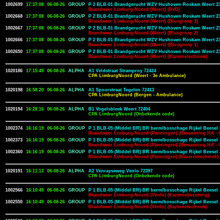
1002699
17:37:08
06-08-26
GROUP
P 2 BLB-01 Brandgerucht WZV Hushoven Roskam Weert 2
Brandweer Limburg-Noord (Weert) (BvD)
1002668
17:37:08
06-08-26
GROUP
P 2 BLB-01 Brandgerucht WZV Hushoven Roskam Weert 2
Brandweer Limburg-Noord (Weert) (Blusgroep 3)
1002667
17:37:08
06-08-26
GROUP
P 2 BLB-01 Brandgerucht WZV Hushoven Roskam Weert 2
Brandweer Limburg-Noord (Weert) (Blusgroep 2)
1002666
17:37:08
06-08-26
GROUP
P 2 BLB-01 Brandgerucht WZV Hushoven Roskam Weert 2
Brandweer Limburg-Noord (Weert) (Blusgroep 1)
1002650
17:37:08
06-08-26
GROUP
P 2 BLB-01 Brandgerucht WZV Hushoven Roskam Weert 2
Brandweer Limburg-Noord (Weert) (Kazernetechniek)
1020186
17:15:49
06-08-26
ALPHA
A1 Veldstraat Stramproy 72424
CPA LimburgNoord (Weert - 3e Ambulance)
1020198
16:58:20
06-08-26
ALPHA
A1 Spoorstraat Tegelen 72413
CPA LimburgNoord (Bergen - Ambulance)
1020194
16:28:16
06-08-26
ALPHA
B1 Vogelsbleek Weert 72404
CPA LimburgNoord (Onbekende code)
1002374
16:16:19
06-08-26
GROUP
P 1 BLB-05 (Middel BR) BR berm/bosschage Rijkel Beesel 
Brandweer Limburg-Noord (Panningen) (Bemanning HA - 
1002373
16:16:19
06-08-26
GROUP
P 1 BLB-05 (Middel BR) BR berm/bosschage Rijkel Beesel 
Brandweer Limburg-Noord (Panningen) (Bemanning HA - 
1002360
16:16:19
06-08-26
GROUP
P 1 BLB-05 (Middel BR) BR berm/bosschage Rijkel Beesel 
Brandweer Limburg-Noord (Panningen) (Kazernetechniek)
1020191
16:11:13
06-08-26
ALPHA
A2 Venrayseweg Venlo 72397
CPA LimburgNoord (Onbekende code)
1002566
16:10:49
06-08-26
GROUP
P 1 BLB-05 (Middel BR) BR berm/bosschage Rijkel Beesel 
Brandweer Limburg-Noord (Venlo) (Kazernebezetting)
1002550
16:10:49
06-08-26
GROUP
P 1 BLB-05 (Middel BR) BR berm/bosschage Rijkel Beesel 
Brandweer Limburg-Noord (Venlo) (Kazernetechniek)