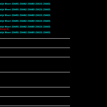
dijk Weert 234491 234462 234483 234131 234431
dijk Weert 234491 234462 234483 234131 234431
dijk Weert 234491 234462 234483 234131 234431
dijk Weert 234491 234462 234483 234131 234431
dijk Weert 234491 234462 234483 234131 234431
Groep 3)
dijk Weert 234491 234462 234483 234131 234431