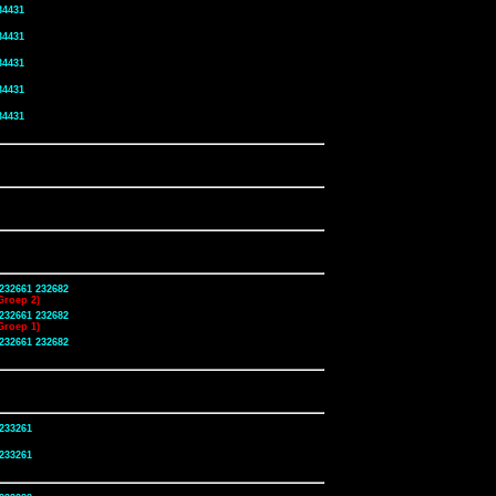
34431
34431
34431
34431
34431
232661 232682
Groep 2)
232661 232682
Groep 1)
232661 232682
233261
233261