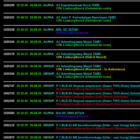
1020190
20:52:06
06-08-26
ALPHA
A2 Expeditiestraat Horst 72493
CPA LimburgNoord (Onbekende code)
1020191
20:48:53
06-08-26
ALPHA
A2 John F. Kennedylaan Panningen 72491
CPA LimburgNoord (Onbekende code)
1030238
20:40:53
06-08-26
ALPHA
BEL OC 227156
Politie Limburg-Noord
1020194
20:38:10
06-08-26
ALPHA
A1 Scheidingsweg Meijel 72487
CPA LimburgNoord (Onbekende code)
1020178
20:34:23
06-08-26
ALPHA
A1 Scheidingsweg Meijel 72485
CPA LimburgNoord (OvD-G Noord)
1020187
20:34:06
06-08-26
GROUP
A1 Scheidingsweg Meijel 72483
CPA LimburgNoord (Roermond - 1e Ambulance)
1020184
20:34:06
06-08-26
GROUP
A1 Scheidingsweg Meijel 72483
CPA LimburgNoord (Onbekende code)
1002747
20:33:40
06-08-26
GROUP
P 1 BLB-03 Ongeval wegvervoer (Zware THV) (Auto) Scheid
Brandweer Limburg-Noord (OvD Venlo)
1002733
20:33:40
06-08-26
GROUP
P 1 BLB-03 Ongeval wegvervoer (Zware THV) (Auto) Scheid
Brandweer Limburg-Noord (OvD Weert) (Infocode)
1002340
20:33:40
06-08-26
GROUP
P 1 BLB-03 Ongeval wegvervoer (Zware THV) (Auto) Scheid
Brandweer Limburg-Noord (Nederweert) (Kazernetechniek)
1030260
20:16:22
06-08-26
ALPHA
Bel OC GMS 227110
Politie Limburg-Noord
1002110
20:02:39
06-08-26
GROUP
P 1 BLB-01 BR berm/bosschage (Uitbr.: zeer hoog) Schoor
Brandweer Limburg-Noord (Heythuysen) (Bemanning HA - 
1002875
20:00:33
06-08-26
GROUP
P 1 BLB-01 BR berm/bosschage (Uitbr.: zeer hoog) Schoor