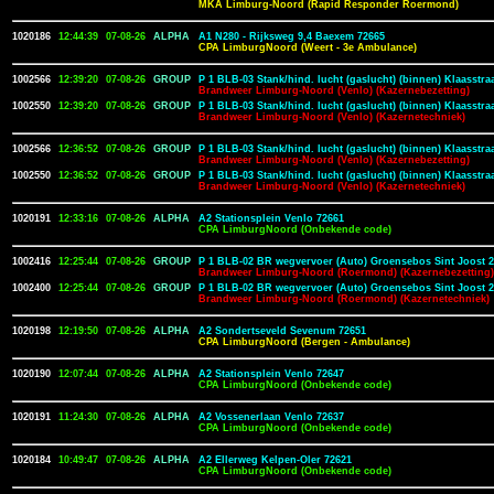
MKA Limburg-Noord (Rapid Responder Roermond)
1020186
12:44:39
07-08-26
ALPHA
A1 N280 - Rijksweg 9,4 Baexem 72665
CPA LimburgNoord (Weert - 3e Ambulance)
1002566
12:39:20
07-08-26
GROUP
P 1 BLB-03 Stank/hind. lucht (gaslucht) (binnen) Klaasstra
Brandweer Limburg-Noord (Venlo) (Kazernebezetting)
1002550
12:39:20
07-08-26
GROUP
P 1 BLB-03 Stank/hind. lucht (gaslucht) (binnen) Klaasstra
Brandweer Limburg-Noord (Venlo) (Kazernetechniek)
1002566
12:36:52
07-08-26
GROUP
P 1 BLB-03 Stank/hind. lucht (gaslucht) (binnen) Klaasstra
Brandweer Limburg-Noord (Venlo) (Kazernebezetting)
1002550
12:36:52
07-08-26
GROUP
P 1 BLB-03 Stank/hind. lucht (gaslucht) (binnen) Klaasstra
Brandweer Limburg-Noord (Venlo) (Kazernetechniek)
1020191
12:33:16
07-08-26
ALPHA
A2 Stationsplein Venlo 72661
CPA LimburgNoord (Onbekende code)
1002416
12:25:44
07-08-26
GROUP
P 1 BLB-02 BR wegvervoer (Auto) Groensebos Sint Joost 
Brandweer Limburg-Noord (Roermond) (Kazernebezetting)
1002400
12:25:44
07-08-26
GROUP
P 1 BLB-02 BR wegvervoer (Auto) Groensebos Sint Joost 
Brandweer Limburg-Noord (Roermond) (Kazernetechniek)
1020198
12:19:50
07-08-26
ALPHA
A2 Sondertseveld Sevenum 72651
CPA LimburgNoord (Bergen - Ambulance)
1020190
12:07:44
07-08-26
ALPHA
A2 Stationsplein Venlo 72647
CPA LimburgNoord (Onbekende code)
1020191
11:24:30
07-08-26
ALPHA
A2 Vossenerlaan Venlo 72637
CPA LimburgNoord (Onbekende code)
1020184
10:49:47
07-08-26
ALPHA
A2 Ellerweg Kelpen-Oler 72621
CPA LimburgNoord (Onbekende code)