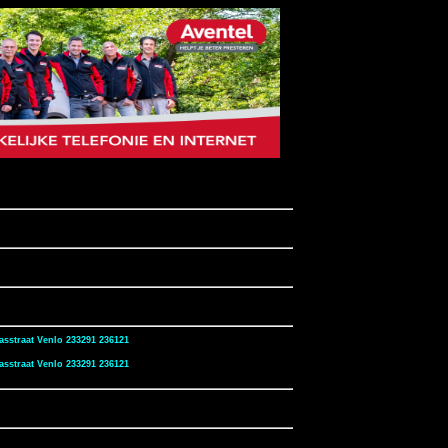
asstraat Venlo 233291 236121
asstraat Venlo 233291 236121