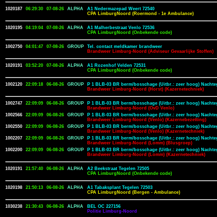
1020187
06:29:30
07-08-26
ALPHA
A1 Nedermazepad Weert 72540
CPA LimburgNoord (Roermond - 1e Ambulance)
1020195
04:19:04
07-08-26
ALPHA
A1 Malherbestraat Venlo 72536
CPA LimburgNoord (Onbekende code)
1002750
04:01:47
07-08-26
GROUP
Tel. contact meldkamer brandweer
Brandweer Limburg-Noord (Adviseur Gevaarlijke Stoffen)
1020191
03:52:20
07-08-26
ALPHA
A1 Rozenhof Velden 72531
CPA LimburgNoord (Onbekende code)
1002120
22:09:18
06-08-26
GROUP
P 1 BLB-03 BR berm/bosschage (Uitbr.: zeer hoog) Nachte
Brandweer Limburg-Noord (Horst) (Kazernetechniek)
1002747
22:09:09
06-08-26
GROUP
P 1 BLB-03 BR berm/bosschage (Uitbr.: zeer hoog) Nachte
Brandweer Limburg-Noord (OvD Venlo)
1002566
22:09:09
06-08-26
GROUP
P 1 BLB-03 BR berm/bosschage (Uitbr.: zeer hoog) Nachte
Brandweer Limburg-Noord (Venlo) (Kazernebezetting)
1002550
22:09:09
06-08-26
GROUP
P 1 BLB-03 BR berm/bosschage (Uitbr.: zeer hoog) Nachte
Brandweer Limburg-Noord (Venlo) (Kazernetechniek)
1002207
22:09:09
06-08-26
GROUP
P 1 BLB-03 BR berm/bosschage (Uitbr.: zeer hoog) Nachte
Brandweer Limburg-Noord (Lomm) (Blusgroep)
1002200
22:09:09
06-08-26
GROUP
P 1 BLB-03 BR berm/bosschage (Uitbr.: zeer hoog) Nachte
Brandweer Limburg-Noord (Lomm) (Kazernetechniek)
1020191
21:57:40
06-08-26
ALPHA
A2 Beekstraat Tegelen 72505
CPA LimburgNoord (Onbekende code)
1020198
21:50:13
06-08-26
ALPHA
A1 Tabaksplant Tegelen 72503
CPA LimburgNoord (Bergen - Ambulance)
1030238
21:30:43
06-08-26
ALPHA
BEL OC 227156
Politie Limburg-Noord