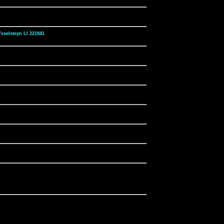
selsteyn LI 221941