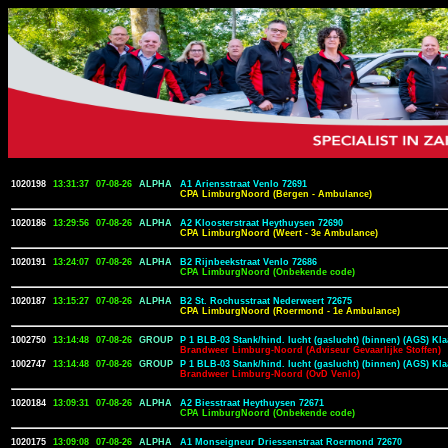
1020198
13:31:37
07-08-26
ALPHA
A1 Ariensstraat Venlo 72691
CPA LimburgNoord (Bergen - Ambulance)
1020186
13:29:56
07-08-26
ALPHA
A2 Kloosterstraat Heythuysen 72690
CPA LimburgNoord (Weert - 3e Ambulance)
1020191
13:24:07
07-08-26
ALPHA
B2 Rijnbeekstraat Venlo 72686
CPA LimburgNoord (Onbekende code)
1020187
13:15:27
07-08-26
ALPHA
B2 St. Rochusstraat Nederweert 72675
CPA LimburgNoord (Roermond - 1e Ambulance)
1002750
13:14:48
07-08-26
GROUP
P 1 BLB-03 Stank/hind. lucht (gaslucht) (binnen) (AGS) Kla
Brandweer Limburg-Noord (Adviseur Gevaarlijke Stoffen)
1002747
13:14:48
07-08-26
GROUP
P 1 BLB-03 Stank/hind. lucht (gaslucht) (binnen) (AGS) Kla
Brandweer Limburg-Noord (OvD Venlo)
1020184
13:09:31
07-08-26
ALPHA
A2 Biesstraat Heythuysen 72671
CPA LimburgNoord (Onbekende code)
1020175
13:09:08
07-08-26
ALPHA
A1 Monseigneur Driessenstraat Roermond 72670