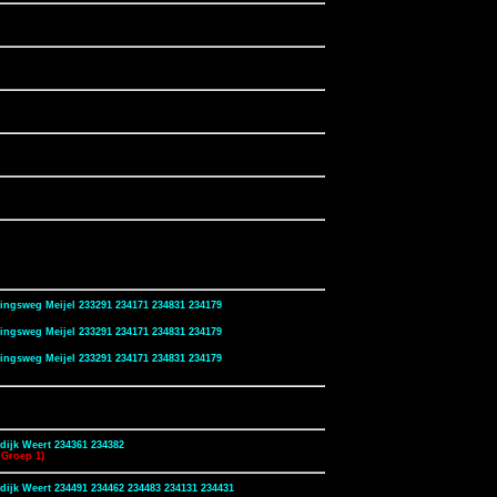
ingsweg Meijel 233291 234171 234831 234179
ingsweg Meijel 233291 234171 234831 234179
ingsweg Meijel 233291 234171 234831 234179
dijk Weert 234361 234382
Groep 1)
dijk Weert 234491 234462 234483 234131 234431