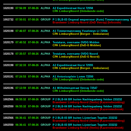
1020190
07:56:09
07-08-26
ALPHA
A2 Expeditiestraat Horst 72558
CPA LimburgNoord (Onbekende code)
1002732
07:50:01
07-08-26
GROUP
P 1 BLB-03 Ongeval wegvervoer (Auto) Timmermannsweg Ys
Brandweer Limburg-Noord (OvD Venray) (Infocode)
1020198
07:46:07
07-08-26
ALPHA
A1 Timmermannsweg Ysselsteyn LI 72556
CPA LimburgNoord (Bergen - Ambulance)
1020179
07:40:52
07-08-26
ALPHA
Testalarm, overname OVDG Midden
CPA LimburgNoord (OvD-G Midden)
1020178
07:35:57
07-08-26
ALPHA
Testalarm, overname OVDG Noord
CPA LimburgNoord (OvD-G Noord)
1020198
07:32:33
07-08-26
ALPHA
A2 Expeditiestraat Horst 72555
CPA LimburgNoord (Bergen - Ambulance)
1020191
07:24:53
07-08-26
ALPHA
A1 Antoniusplein Lomm 72550
CPA LimburgNoord (Onbekende code)
1020196
07:13:59
07-08-26
ALPHA
A1 Wilhelminastraat Venray 72547
CPA LimburgNoord (Onbekende code)
1002566
06:55:32
07-08-26
GROUP
P 2 BLB-04 BR buiten Nachtegaalweg Velden 233232
Brandweer Limburg-Noord (Venlo) (Kazernebezetting)
1002550
06:55:32
07-08-26
GROUP
P 2 BLB-04 BR buiten Nachtegaalweg Velden 233232
Brandweer Limburg-Noord (Venlo) (Kazernetechniek)
1002566
06:36:41
07-08-26
GROUP
P 2 BLB-03 BR buiten Lijsterlaan Tegelen 233232
Brandweer Limburg-Noord (Venlo) (Kazernebezetting)
1002550
06:36:41
07-08-26
GROUP
P 2 BLB-03 BR buiten Lijsterlaan Tegelen 233232
Brandweer Limburg-Noord (Venlo) (Kazernetechniek)