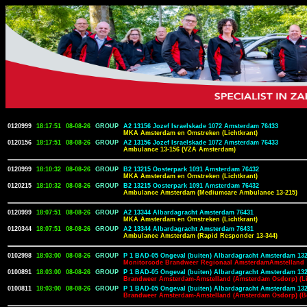
0120999
18:17:51
08-08-26
GROUP
A2 13156 Jozef Israelskade 1072 Amsterdam 76433
MKA Amsterdam en Omstreken (Lichtkrant)
0120156
18:17:51
08-08-26
GROUP
A2 13156 Jozef Israelskade 1072 Amsterdam 76433
Ambulance 13-156 (VZA Amsterdam)
0120999
18:10:32
08-08-26
GROUP
B2 13215 Oosterpark 1091 Amsterdam 76432
MKA Amsterdam en Omstreken (Lichtkrant)
0120215
18:10:32
08-08-26
GROUP
B2 13215 Oosterpark 1091 Amsterdam 76432
Ambulance Amsterdam (Mediumcare Ambulance 13-215)
0120999
18:07:51
08-08-26
GROUP
A2 13344 Albardagracht Amsterdam 76431
MKA Amsterdam en Omstreken (Lichtkrant)
0120344
18:07:51
08-08-26
GROUP
A2 13344 Albardagracht Amsterdam 76431
Ambulance Amsterdam (Rapid Responder 13-344)
0102998
18:03:00
08-08-26
GROUP
P 1 BAD-05 Ongeval (buiten) Albardagracht Amsterdam 13
Monitorcode Brandweer Regionaal AmsterdamAmstelland
0100891
18:03:00
08-08-26
GROUP
P 1 BAD-05 Ongeval (buiten) Albardagracht Amsterdam 13
Brandweer Amsterdam-Amstelland (Amsterdam Osdorp) (Li
0100811
18:03:00
08-08-26
GROUP
P 1 BAD-05 Ongeval (buiten) Albardagracht Amsterdam 13
Brandweer Amsterdam-Amstelland (Amsterdam Osdorp) (