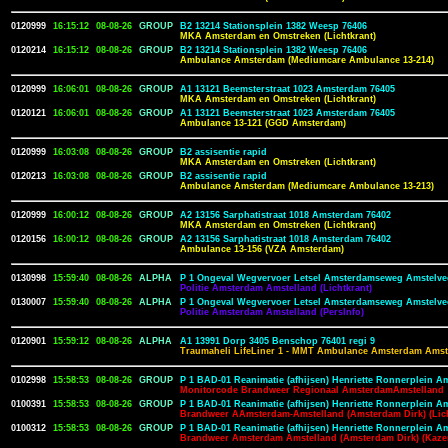
0120999
16:15:12
08-08-26
GROUP
B2 13214 Stationsplein 1382 Weesp 76406
MKA Amsterdam en Omstreken (Lichtkrant)
0120214
16:15:12
08-08-26
GROUP
B2 13214 Stationsplein 1382 Weesp 76406
Ambulance Amsterdam (Mediumcare Ambulance 13-214)
0120999
16:06:01
08-08-26
GROUP
A1 13121 Beemsterstraat 1023 Amsterdam 76405
MKA Amsterdam en Omstreken (Lichtkrant)
0120121
16:06:01
08-08-26
GROUP
A1 13121 Beemsterstraat 1023 Amsterdam 76405
Ambulance 13-121 (GGD Amsterdam)
0120999
16:03:08
08-08-26
GROUP
B2 assisentie rapid
MKA Amsterdam en Omstreken (Lichtkrant)
0120213
16:03:08
08-08-26
GROUP
B2 assisentie rapid
Ambulance Amsterdam (Mediumcare Ambulance 13-213)
0120999
16:00:12
08-08-26
GROUP
A2 13156 Sarphatistraat 1018 Amsterdam 76402
MKA Amsterdam en Omstreken (Lichtkrant)
0120156
16:00:12
08-08-26
GROUP
A2 13156 Sarphatistraat 1018 Amsterdam 76402
Ambulance 13-156 (VZA Amsterdam)
0130998
15:59:40
08-08-26
ALPHA
P 1 Ongeval Wegvervoer Letsel Amsterdamseweg Amstelve
Politie Amsterdam Amstelland (Lichtkrant)
0130007
15:59:40
08-08-26
ALPHA
P 1 Ongeval Wegvervoer Letsel Amsterdamseweg Amstelve
Politie Amsterdam Amstelland (PersInfo)
0120901
15:59:12
08-08-26
ALPHA
A1 13991 Dorp 3405 Benschop 76401 regi 9
Traumaheli LifeLiner 1 - MMT Ambulance Amsterdam Amst
0102998
15:58:53
08-08-26
GROUP
P 1 BAD-01 Reanimatie (afhijsen) Henriette Ronnerplein 
Monitorcode Brandweer Regionaal AmsterdamAmstelland
0100391
15:58:53
08-08-26
GROUP
P 1 BAD-01 Reanimatie (afhijsen) Henriette Ronnerplein 
Brandweer AAmsterdam-Amstelland (Amsterdam Dirk) (Lich
0100312
15:58:53
08-08-26
GROUP
P 1 BAD-01 Reanimatie (afhijsen) Henriette Ronnerplein 
Brandweer Amsterdam Amstelland (Amsterdam Dirk) (Kaze