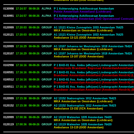
Ambulance 13-123 (GGD Amsterdam)
0130998
17:24:57
08-08-26
ALPHA
P 1 Achtervolging Achillesstraat Amsterdam
Politie Amsterdam Amstelland (Lichtkrant)
0130991
17:24:57
08-08-26
ALPHA
P 1 Achtervolging Achillesstraat Amsterdam
Politie Meldkamer Amsterdam (OvD Operationeel Centrum)
0120999
17:20:03
08-08-26
GROUP
A1 13121 Kleine Zonneplein 1033 Amsterdam 76425
MKA Amsterdam en Omstreken (Lichtkrant)
0120121
17:20:03
08-08-26
GROUP
A1 13121 Kleine Zonneplein 1033 Amsterdam 76425
Ambulance 13-121 (GGD Amsterdam)
0120999
17:16:29
08-08-26
GROUP
A1 13107 Johanna ter Meulenplein 1018 Amsterdam 76424
MKA Amsterdam en Omstreken (Lichtkrant)
0120107
17:16:29
08-08-26
GROUP
A1 13107 Johanna ter Meulenplein 1018 Amsterdam 76424
Ambulance 13-107 (GGD Amsterdam)
0102998
17:16:16
08-08-26
GROUP
P 1 BAD-01 Ass. Ambu (afhijsen) Lindengracht Amsterdam
Monitorcode Brandweer Regionaal AmsterdamAmstelland
0100591
17:16:16
08-08-26
GROUP
P 1 BAD-01 Ass. Ambu (afhijsen) Lindengracht Amsterdam
Brandweer Amsterdam-Amstelland (Amsterdam Hendrik) (Li
0100512
17:16:16
08-08-26
GROUP
P 1 BAD-01 Ass. Ambu (afhijsen) Lindengracht Amsterdam
Brandweer Amsterdam-Amstelland (Amsterdam Hendrik) (
0100511
17:16:16
08-08-26
GROUP
P 1 BAD-01 Ass. Ambu (afhijsen) Lindengracht Amsterdam
Brandweer Amsterdam-Amstelland (Amsterdam Hendrik) (
0120999
17:15:38
08-08-26
GROUP
A2 13152 Stationsplein 1012 Amsterdam 76423
MKA Amsterdam en Omstreken (Lichtkrant)
0120152
17:15:38
08-08-26
GROUP
A2 13152 Stationsplein 1012 Amsterdam 76423
Ambulance 13-152 (VZA Amsterdam)
0120999
17:00:36
08-08-26
GROUP
A2 13119 Walmolen 1035 Amsterdam 76420
MKA Amsterdam en Omstreken (Lichtkrant)
0120119
17:00:36
08-08-26
GROUP
A2 13119 Walmolen 1035 Amsterdam 76420
Ambulance 13-119 (GGD Amsterdam)