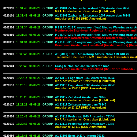
0120999
13:31:49
08-08-26
GROUP
A1 13101 Zacharias Jansestraat 1097 Amsterdam 76348
MKA Amsterdam en Omstreken (Lichtkrant)
0120101
13:31:49
08-08-26
GROUP
A1 13101 Zacharias Jansestraat 1097 Amsterdam 76348
Ambulance 13-101 (GGD Amsterdam)
0102998
13:31:34
08-08-26
GROUP
P 2 BAD-02 BR wegvervoer (fiets) Nieuwe Weteringstraat 
Monitorcode Brandweer Regionaal AmsterdamAmstelland
0100391
13:31:34
08-08-26
GROUP
P 2 BAD-02 BR wegvervoer (fiets) Nieuwe Weteringstraat 
Brandweer AAmsterdam-Amstelland (Amsterdam Dirk) (Lich
0100311
13:31:34
08-08-26
GROUP
P 2 BAD-02 BR wegvervoer (fiets) Nieuwe Weteringstraat 
Brandweer Amsterdam-Amstelland (Amsterdam Dirk) (Bem
0120901
13:30:45
08-08-26
ALPHA
A1 (MMT) 13991 Alpacabrug Almere 76347 / REGIO 25
Traumaheli LifeLiner 1 - MMT Ambulance Amsterdam Amst
0102004
13:28:43
08-08-26
ALPHA
Graag telefonisch contact kazerne Nico.
Brandweer Amsterdam-Amstelland (OvD Noord Infocode)
0120999
13:26:15
08-08-26
GROUP
A2 13110 Fogostraat 1060 Amsterdam 76346
MKA Amsterdam en Omstreken (Lichtkrant)
0120110
13:26:15
08-08-26
GROUP
A2 13110 Fogostraat 1060 Amsterdam 76346
Ambulance 13-110 (GGD Amsterdam)
0120999
13:23:28
08-08-26
GROUP
A2 13117 Zeilstraat Amsterdam 76345
MKA Amsterdam en Omstreken (Lichtkrant)
0120117
13:23:28
08-08-26
GROUP
A2 13117 Zeilstraat Amsterdam 76345
Ambulance 13-117 (GGD Amsterdam)
0120999
13:20:49
08-08-26
GROUP
A1 13116 Peelstraat 1079 Amsterdam 76344
MKA Amsterdam en Omstreken (Lichtkrant)
0120116
13:20:49
08-08-26
GROUP
A1 13116 Peelstraat 1079 Amsterdam 76344
Ambulance 13-116 (GGD Amsterdam)
0120999
13:18:41
08-08-26
GROUP
A1 13103 Eems 1423 Uithoorn 76343