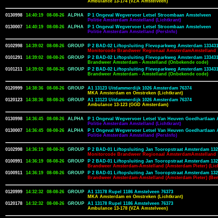
Ambulance 13-174 (VZA Amstelveen)
0130998
14:40:19
08-08-26
ALPHA
P 1 Ongeval Wegvervoer Letsel Stroombaan Amstelveen
Politie Amsterdam Amstelland (Lichtkrant)
0130007
14:40:19
08-08-26
ALPHA
P 1 Ongeval Wegvervoer Letsel Stroombaan Amstelveen
Politie Amsterdam Amstelland (PersInfo)
0102998
14:39:02
08-08-26
GROUP
P 2 BAD-02 Liftopsluiting Flevoparkweg Amsterdam 13343
Monitorcode Brandweer Regionaal AmsterdamAmstelland
0101291
14:39:02
08-08-26
GROUP
P 2 BAD-02 Liftopsluiting Flevoparkweg Amsterdam 13343
Brandweer Amsterdam - Amstelland (Onbekende code)
0101211
14:39:02
08-08-26
GROUP
P 2 BAD-02 Liftopsluiting Flevoparkweg Amsterdam 13343
Brandweer Amsterdam - Amstelland (Onbekende code)
0120999
14:38:36
08-08-26
GROUP
A1 13123 Uitdammerdijk 1026 Amsterdam 76374
MKA Amsterdam en Omstreken (Lichtkrant)
0120123
14:38:36
08-08-26
GROUP
A1 13123 Uitdammerdijk 1026 Amsterdam 76374
Ambulance 13-123 (GGD Amsterdam)
0130998
14:36:45
08-08-26
ALPHA
P 1 Ongeval Wegvervoer Letsel Van Heuven Goedhartlaan 
Politie Amsterdam Amstelland (Lichtkrant)
0130007
14:36:45
08-08-26
ALPHA
P 1 Ongeval Wegvervoer Letsel Van Heuven Goedhartlaan 
Politie Amsterdam Amstelland (PersInfo)
0102998
14:36:19
08-08-26
GROUP
P 2 BAD-01 Liftopsluiting Jan Tooropstraat Amsterdam 13
Monitorcode Brandweer Regionaal AmsterdamAmstelland
0100991
14:36:19
08-08-26
GROUP
P 2 BAD-01 Liftopsluiting Jan Tooropstraat Amsterdam 13
Brandweer Amsterdam-Amstelland (Amsterdam Pieter) (Lic
0100911
14:36:19
08-08-26
GROUP
P 2 BAD-01 Liftopsluiting Jan Tooropstraat Amsterdam 13
Brandweer Amsterdam-Amstelland (Amsterdam Pieter) (Be
0120999
14:32:32
08-08-26
GROUP
A1 13178 Rupel 1186 Amstelveen 76373
MKA Amsterdam en Omstreken (Lichtkrant)
0120178
14:32:32
08-08-26
GROUP
A1 13178 Rupel 1186 Amstelveen 76373
Ambulance 13-178 (VZA Amstelveen)