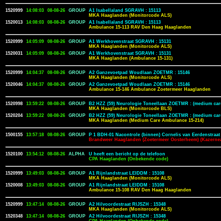
1520999
14:08:03
08-08-26
GROUP
A1 Isabellaland SGRAVH : 15113
MKA Haaglanden (Monitorcode ALS)
1520013
14:08:03
08-08-26
GROUP
A1 Isabellaland SGRAVH : 15113
Ambulance 15-113 RAV Den Haag Haaglanden
1520999
14:05:09
08-08-26
GROUP
A1 Werkhovenstraat SGRAVH : 15131
MKA Haaglanden (Monitorcode ALS)
1520031
14:05:09
08-08-26
GROUP
A1 Werkhovenstraat SGRAVH : 15131
MKA Haaglanden (Ambulance 15-131)
1520999
14:04:37
08-08-26
GROUP
A2 Ganzevoetpad Woudlaan ZOETMR : 15146
MKA Haaglanden (Monitorcode ALS)
1520046
14:04:37
08-08-26
GROUP
A2 Ganzevoetpad Woudlaan ZOETMR : 15146
Ambulance 15-146 Ambulance Zoetermeer Haaglanden
1520998
13:59:22
08-08-26
GROUP
B2 HZZ (59) Neurologie Toneellaan ZOETMR : (medium car
MKA Haaglanden (Monitorcode BLS)
1520204
13:59:22
08-08-26
GROUP
B2 HZZ (59) Neurologie Toneellaan ZOETMR : (medium car
MKA Haaglanden (Medium Care Ambulance 15-214)
1500155
13:57:18
08-08-26
GROUP
P 1 BDH-01 Nacontrole (binnen) Cornelis van Eerdenstraat
Brandweer Haaglanden (Zoetermeer Oosterheem) (Kazerne
1520100
13:54:12
08-08-26
ALPHA
U heeft een bericht op de telefoon
CPA Haaglanden (Onbekende code)
1520999
13:49:03
08-08-26
GROUP
A1 Rijnlandstraat LEIDDM : 15108
MKA Haaglanden (Monitorcode ALS)
1520008
13:49:03
08-08-26
GROUP
A1 Rijnlandstraat LEIDDM : 15108
Ambulance 15-108 RAV Den Haag Haaglanden
1520999
13:47:14
08-08-26
GROUP
A2 Hilvoordestraat RIJSZH : 15348
MKA Haaglanden (Monitorcode ALS)
1520348
13:47:14
08-08-26
GROUP
A2 Hilvoordestraat RIJSZH : 15348