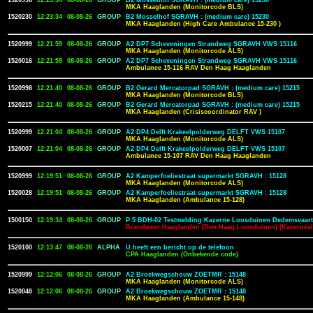
1520998
12:23:34
08-08-26
GROUP
B2 Mosselhof SGRAVH : (medium care) 15230
MKA Haaglanden (Monitorcode BLS)
1520230
12:23:34
08-08-26
GROUP
B2 Mosselhof SGRAVH : (medium care) 15230
MKA Haaglanden (High Care Ambulance 15-230 )
1520999
12:21:59
08-08-26
GROUP
A2 DP7 Scheveningen Strandweg SGRAVH VWS 15116
MKA Haaglanden (Monitorcode ALS)
1520016
12:21:59
08-08-26
GROUP
A2 DP7 Scheveningen Strandweg SGRAVH VWS 15116
Ambulance 15-116 RAV Den Haag Haaglanden
1520998
12:21:40
08-08-26
GROUP
B2 Gerard Mercatorpad SGRAVH : (medium care) 15215
MKA Haaglanden (Monitorcode BLS)
1520215
12:21:40
08-08-26
GROUP
B2 Gerard Mercatorpad SGRAVH : (medium care) 15215
MKA Haaglanden (Crisiscoordinator RAV )
1520999
12:21:04
08-08-26
GROUP
A2 DP4 Delft Krakeelpolderweg DELFT VWS 15107
MKA Haaglanden (Monitorcode ALS)
1520007
12:21:04
08-08-26
GROUP
A2 DP4 Delft Krakeelpolderweg DELFT VWS 15107
Ambulance 15-107 RAV Den Haag Haaglanden
1520999
12:19:51
08-08-26
GROUP
A2 Kamperfoeliestraat supermarkt SGRAVH : 15128
MKA Haaglanden (Monitorcode ALS)
1520028
12:19:51
08-08-26
GROUP
A2 Kamperfoeliestraat supermarkt SGRAVH : 15128
MKA Haaglanden (Ambulance 15-128)
1500150
12:19:34
08-08-26
GROUP
P 5 BDH-02 Testmelding Kazerne Loosduinen Dedemsvaart
Brandweer Haaglanden (Den Haag Loosduinen) (Kazerneal
1520100
12:13:47
08-08-26
ALPHA
U heeft een bericht op de telefoon
CPA Haaglanden (Onbekende code)
1520999
12:12:06
08-08-26
GROUP
A2 Broekwegschouw ZOETMR : 15148
MKA Haaglanden (Monitorcode ALS)
1520048
12:12:06
08-08-26
GROUP
A2 Broekwegschouw ZOETMR : 15148
MKA Haaglanden (Ambulance 15-148)