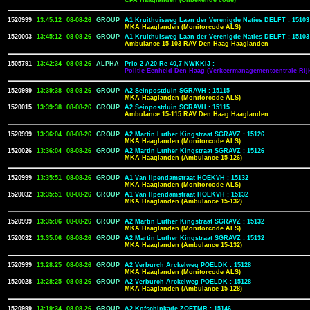
CPA Haaglanden (Onbekende code)
1520999
13:45:12
08-08-26
GROUP
A1 Kruithuisweg Laan der Verenigde Naties DELFT : 15103
MKA Haaglanden (Monitorcode ALS)
1520003
13:45:12
08-08-26
GROUP
A1 Kruithuisweg Laan der Verenigde Naties DELFT : 15103
Ambulance 15-103 RAV Den Haag Haaglanden
1505791
13:42:34
08-08-26
ALPHA
Prio 2 A20 Re 40,7 NWKKIJ :
Politie Eenheid Den Haag (Verkeermanagementcentrale Rijk
1520999
13:39:38
08-08-26
GROUP
A2 Seinpostduin SGRAVH : 15115
MKA Haaglanden (Monitorcode ALS)
1520015
13:39:38
08-08-26
GROUP
A2 Seinpostduin SGRAVH : 15115
Ambulance 15-115 RAV Den Haag Haaglanden
1520999
13:36:04
08-08-26
GROUP
A2 Martin Luther Kingstraat SGRAVZ : 15126
MKA Haaglanden (Monitorcode ALS)
1520026
13:36:04
08-08-26
GROUP
A2 Martin Luther Kingstraat SGRAVZ : 15126
MKA Haaglanden (Ambulance 15-126)
1520999
13:35:51
08-08-26
GROUP
A1 Van Ilpendamstraat HOEKVH : 15132
MKA Haaglanden (Monitorcode ALS)
1520032
13:35:51
08-08-26
GROUP
A1 Van Ilpendamstraat HOEKVH : 15132
MKA Haaglanden (Ambulance 15-132)
1520999
13:35:06
08-08-26
GROUP
A2 Martin Luther Kingstraat SGRAVZ : 15132
MKA Haaglanden (Monitorcode ALS)
1520032
13:35:06
08-08-26
GROUP
A2 Martin Luther Kingstraat SGRAVZ : 15132
MKA Haaglanden (Ambulance 15-132)
1520999
13:28:25
08-08-26
GROUP
A2 Verburch Arckelweg POELDK : 15128
MKA Haaglanden (Monitorcode ALS)
1520028
13:28:25
08-08-26
GROUP
A2 Verburch Arckelweg POELDK : 15128
MKA Haaglanden (Ambulance 15-128)
1520999
13:19:34
08-08-26
GROUP
A2 Kofschipkade ZOETMR : 15146