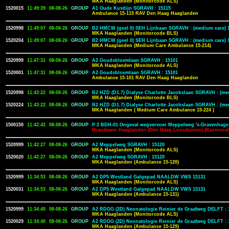
MKA Haaglanden (Monitorcode ALS)
1520015
11:49:39
08-08-26
GROUP
A1 Oude Kustlijn SGRAVH : 15115
Ambulance 15-115 RAV Den Haag Haaglanden
1520998
11:49:07
08-08-26
GROUP
B2 HMCW (geel 0) SEH Lijnbaan SGRAVH : (medium care) 
MKA Haaglanden (Monitorcode BLS)
1520204
11:49:07
08-08-26
GROUP
B2 HMCW (geel 0) SEH Lijnbaan SGRAVH : (medium care) 
MKA Haaglanden (Medium Care Ambulance 15-214)
1520999
11:47:31
08-08-26
GROUP
A2 Goudsbloemlaan SGRAVH : 15101
MKA Haaglanden (Monitorcode ALS)
1520001
11:47:31
08-08-26
GROUP
A2 Goudsbloemlaan SGRAVH : 15101
Ambulance 15-101 RAV Den Haag Haaglanden
1520998
11:43:22
08-08-26
GROUP
B2 HZD (D1.7) Dialyse Charlotte Jacobslaan SGRAVH : (me
MKA Haaglanden (Monitorcode BLS)
1520224
11:43:22
08-08-26
GROUP
B2 HZD (D1.7) Dialyse Charlotte Jacobslaan SGRAVH : (me
MKA Haaglanden ( Medium Care Ambulance 15-224 )
1500150
11:42:42
08-08-26
GROUP
P 2 BDH-01 Ongeval wegvervoer Meppelweg 's-Gravenhage
Brandweer Haaglanden (Den Haag Loosduinen) (Kazerneal
1520999
11:42:27
08-08-26
GROUP
A2 Meppelweg SGRAVH : 15120
MKA Haaglanden (Monitorcode ALS)
1520020
11:42:27
08-08-26
GROUP
A2 Meppelweg SGRAVH : 15120
MKA Haaglanden (Ambulance 15-120)
1520999
11:34:53
08-08-26
GROUP
A2 DP5 Westland Galgepad NAALDW VWS 15131
MKA Haaglanden (Monitorcode ALS)
1520031
11:34:53
08-08-26
GROUP
A2 DP5 Westland Galgepad NAALDW VWS 15131
MKA Haaglanden (Ambulance 15-131)
1520999
11:34:40
08-08-26
GROUP
A2 RDGG (2D) Neonatologie Reinier de Graafweg DELFT : 
MKA Haaglanden (Monitorcode ALS)
1520029
11:34:40
08-08-26
GROUP
A2 RDGG (2D) Neonatologie Reinier de Graafweg DELFT : 
MKA Haaglanden (Ambulance 15-129)