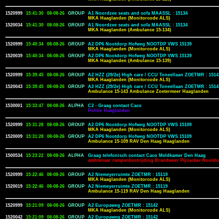
1520999
15:41:30
08-08-26
GROUP
A1 Noordzee seats and sofa MAASSL : 15134
MKA Haaglanden (Monitorcode ALS)
1520034
15:41:30
08-08-26
GROUP
A1 Noordzee seats and sofa MAASSL : 15134
MKA Haaglanden (Ambulance 15-134)
1520999
15:40:34
08-08-26
GROUP
A2 DP6 Nootdorp Hofweg NOOTDP VWS 15139
MKA Haaglanden (Monitorcode ALS)
1520039
15:40:34
08-08-26
GROUP
A2 DP6 Nootdorp Hofweg NOOTDP VWS 15139
MKA Haaglanden (Ambulance 15-139)
1520999
15:39:45
08-08-26
GROUP
A2 HZZ (29/2e) High care / CCU Toneellaan ZOETMR : 1514
MKA Haaglanden (Monitorcode ALS)
1520043
15:39:45
08-08-26
GROUP
A2 HZZ (29/2e) High care / CCU Toneellaan ZOETMR : 1514
Ambulance 15-143 Ambulance Zoetermeer Haaglanden
1530001
15:33:47
08-08-26
ALPHA
C2 - Graag contact Caco
Politie Haaglanden
1520999
15:31:28
08-08-26
GROUP
A2 DP6 Nootdorp Hofweg NOOTDP VWS 15109
MKA Haaglanden (Monitorcode ALS)
1520009
15:31:28
08-08-26
GROUP
A2 DP6 Nootdorp Hofweg NOOTDP VWS 15109
Ambulance 15-109 RAV Den Haag Haaglanden
1500534
15:23:22
08-08-26
ALPHA
Graag telefonisch contact Caco Meldkamer Den Haag
ambtenaar rampenbestrijding Brandweer Pijnacker-Nootd
1520999
15:22:46
08-08-26
GROUP
A2 Niemeyerruimte ZOETMR : 15119
MKA Haaglanden (Monitorcode ALS)
1520019
15:22:46
08-08-26
GROUP
A2 Niemeyerruimte ZOETMR : 15119
Ambulance 15-119 RAV Den Haag Haaglanden
1520999
15:21:09
08-08-26
GROUP
A2 Europaweg ZOETMR : 15142
MKA Haaglanden (Monitorcode ALS)
1520042
15:21:09
08-08-26
GROUP
A2 Europaweg ZOETMR : 15142