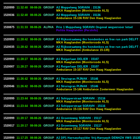
1520999
11:32:40
08-08-26
GROUP
A2 Meppelweg SGRAVH : 15136
MKA Haaglanden (Monitorcode ALS)
1520036
11:32:40
08-08-26
GROUP
A2 Meppelweg SGRAVH : 15136
Ambulance 15-136 RAV Den Haag Haaglanden
1530875
11:31:33
08-08-26
ALPHA
Prio 1 Meppelweg SGRAVH Ongeval wegvervoer letsel
Politie Haaglanden (PersInfo)
1520999
11:28:42
08-08-26
GROUP
A2 Rijksstraatweg thv hondenbos en free run park DELFT 
MKA Haaglanden (Monitorcode ALS)
1520035
11:28:42
08-08-26
GROUP
A2 Rijksstraatweg thv hondenbos en free run park DELFT 
MKA Haaglanden (Ambulance 15-135)
1520999
11:28:27
08-08-26
GROUP
A1 Reigerlaan DELIER : 15107
MKA Haaglanden (Monitorcode ALS)
1520007
11:28:27
08-08-26
GROUP
A1 Reigerlaan DELIER : 15107
Ambulance 15-107 RAV Den Haag Haaglanden
1520999
11:26:42
08-08-26
GROUP
A1 Struisgras PIJNAK : 15146
MKA Haaglanden (Monitorcode ALS)
1520046
11:26:42
08-08-26
GROUP
A1 Struisgras PIJNAK : 15146
Ambulance 15-146 Ambulance Zoetermeer Haaglanden
1520999
11:23:44
08-08-26
GROUP
A1 Schipperstraat SGRAVH : 15116
MKA Haaglanden (Monitorcode ALS)
1520016
11:23:44
08-08-26
GROUP
A1 Schipperstraat SGRAVH : 15116
Ambulance 15-116 RAV Den Haag Haaglanden
1520999
11:20:17
08-08-26
GROUP
A1 Groenteweg SGRAVH : 15117
MKA Haaglanden (Monitorcode ALS)
1520017
11:20:17
08-08-26
GROUP
A1 Groenteweg SGRAVH : 15117
Ambulance 15-117 RAV Den Haag Haaglanden
1520999
11:17:25
08-08-26
GROUP
A2 DP1 Harnaschpolder Vrij-Harnasch DENHZH VWS 1513