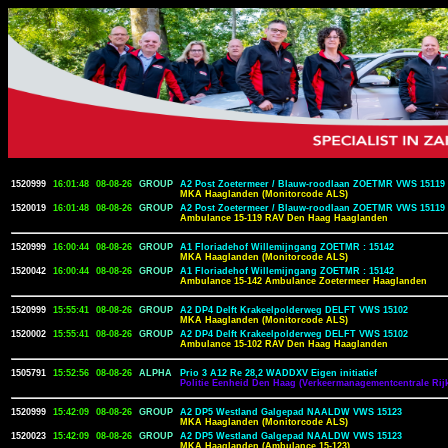
1520999
16:01:48
08-08-26
GROUP
A2 Post Zoetermeer / Blauw-roodlaan ZOETMR VWS 15119
MKA Haaglanden (Monitorcode ALS)
1520019
16:01:48
08-08-26
GROUP
A2 Post Zoetermeer / Blauw-roodlaan ZOETMR VWS 15119
Ambulance 15-119 RAV Den Haag Haaglanden
1520999
16:00:44
08-08-26
GROUP
A1 Floriadehof Willemijngang ZOETMR : 15142
MKA Haaglanden (Monitorcode ALS)
1520042
16:00:44
08-08-26
GROUP
A1 Floriadehof Willemijngang ZOETMR : 15142
Ambulance 15-142 Ambulance Zoetermeer Haaglanden
1520999
15:55:41
08-08-26
GROUP
A2 DP4 Delft Krakeelpolderweg DELFT VWS 15102
MKA Haaglanden (Monitorcode ALS)
1520002
15:55:41
08-08-26
GROUP
A2 DP4 Delft Krakeelpolderweg DELFT VWS 15102
Ambulance 15-102 RAV Den Haag Haaglanden
1505791
15:52:56
08-08-26
ALPHA
Prio 3 A12 Re 28,2 WADDXV Eigen initiatief
Politie Eenheid Den Haag (Verkeermanagementcentrale Rijk
1520999
15:42:09
08-08-26
GROUP
A2 DP5 Westland Galgepad NAALDW VWS 15123
MKA Haaglanden (Monitorcode ALS)
1520023
15:42:09
08-08-26
GROUP
A2 DP5 Westland Galgepad NAALDW VWS 15123
MKA Haaglanden (Ambulance 15-123)