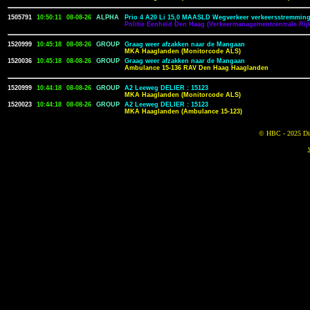
1505791
10:50:11
08-08-26
ALPHA
Prio 4 A20 Li 15,0 MAASLD Wegverkeer verkeersstremming
Politie Eenheid Den Haag (Verkeermanagementcentrale Rijk
1520999
10:45:18
08-08-26
GROUP
Graag weer afzakken naar de Mangaan
MKA Haaglanden (Monitorcode ALS)
1520036
10:45:18
08-08-26
GROUP
Graag weer afzakken naar de Mangaan
Ambulance 15-136 RAV Den Haag Haaglanden
1520999
10:44:18
08-08-26
GROUP
A2 Leeweg DELIER : 15123
MKA Haaglanden (Monitorcode ALS)
1520023
10:44:18
08-08-26
GROUP
A2 Leeweg DELIER : 15123
MKA Haaglanden (Ambulance 15-123)
© HBC - 2025 Dit 