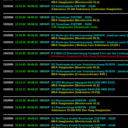
MKA Haaglanden (Monitorcode ALS)
1520046
13:19:34
08-08-26
GROUP
A2 Kofschipkade ZOETMR : 15146
Ambulance 15-146 Ambulance Zoetermeer Haaglanden
1520998
13:19:00
08-08-26
GROUP
B2 Toneellaan ZOETMR : 15242
MKA Haaglanden (Monitorcode BLS)
1520242
13:19:00
08-08-26
GROUP
B2 Toneellaan ZOETMR : 15242
CPA Haaglanden (Onbekende code)
1520998
13:18:39
08-08-26
GROUP
B2 Mechropa Scheveningseweg SGRAVH : (medium care) 1
MKA Haaglanden (Monitorcode BLS)
1520224
13:18:39
08-08-26
GROUP
B2 Mechropa Scheveningseweg SGRAVH : (medium care) 1
MKA Haaglanden ( Medium Care Ambulance 15-224 )
1500158
13:16:06
08-08-26
GROUP
P 2 BDH-11 Dienstverlening Fuutpad Cort van der Lindenp
Brandweer Haaglanden (Den Haag Scheveningen) (Kazerne
1520998
13:14:45
08-08-26
GROUP
B2 Onderwatershof van Vredenburchweg RIJSZH : (medium
MKA Haaglanden (Monitorcode BLS)
1520215
13:14:45
08-08-26
GROUP
B2 Onderwatershof van Vredenburchweg RIJSZH : (medium
MKA Haaglanden (Crisiscoordinator RAV )
1520999
13:13:11
08-08-26
GROUP
A2 DP5 Westland Galgepad NAALDW VWS 15132
MKA Haaglanden (Monitorcode ALS)
1520032
13:13:11
08-08-26
GROUP
A2 DP5 Westland Galgepad NAALDW VWS 15132
MKA Haaglanden (Ambulance 15-132)
1520999
13:10:28
08-08-26
GROUP
A1 Planciusstraat HOEKVH : 15106
MKA Haaglanden (Monitorcode ALS)
1520006
13:10:28
08-08-26
GROUP
A1 Planciusstraat HOEKVH : 15106
Ambulance 15-106 RAV Den Haag Haaglanden
1520999
13:03:47
08-08-26
GROUP
A1 WelThuis Vivaldi Brechtzijde ZOETMR : 15148
MKA Haaglanden (Monitorcode ALS)
1520048
13:03:47
08-08-26
GROUP
A1 WelThuis Vivaldi Brechtzijde ZOETMR : 15148