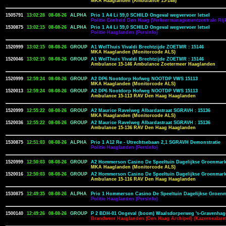
MKA Haaglanden (Ambulance 15-148)
1505791
13:02:28
08-08-26
ALPHA
Prio 1 A4 Li 59,0 SCHILD Ongeval wegvervoer letsel
Politie Eenheid Den Haag (Verkeermanagementcentrale Rijk
1530875
13:02:15
08-08-26
ALPHA
Prio 1 A4 Li 59,0 SCHILD Ongeval wegvervoer letsel
Politie Haaglanden (PersInfo)
1520999
13:02:15
08-08-26
GROUP
A1 WelThuis Vivaldi Brechtzijde ZOETMR : 15146
MKA Haaglanden (Monitorcode ALS)
1520046
13:02:15
08-08-26
GROUP
A1 WelThuis Vivaldi Brechtzijde ZOETMR : 15146
Ambulance 15-146 Ambulance Zoetermeer Haaglanden
1520999
12:59:24
08-08-26
GROUP
A2 DP6 Nootdorp Hofweg NOOTDP VWS 15113
MKA Haaglanden (Monitorcode ALS)
1520013
12:59:24
08-08-26
GROUP
A2 DP6 Nootdorp Hofweg NOOTDP VWS 15113
Ambulance 15-113 RAV Den Haag Haaglanden
1520999
12:55:22
08-08-26
GROUP
A2 Maurice Ravelweg Albardastraat SGRAVH : 15136
MKA Haaglanden (Monitorcode ALS)
1520036
12:55:22
08-08-26
GROUP
A2 Maurice Ravelweg Albardastraat SGRAVH : 15136
Ambulance 15-136 RAV Den Haag Haaglanden
1530875
12:51:03
08-08-26
ALPHA
Prio 1 A12 Re - Utrechtsebaan 2,1 SGRAVH Demonstratie
Politie Haaglanden (PersInfo)
1520999
12:50:03
08-08-26
GROUP
A2 Hommerson Casino De Speeltuin Dagelijkse Groenmar
MKA Haaglanden (Monitorcode ALS)
1520016
12:50:03
08-08-26
GROUP
A2 Hommerson Casino De Speeltuin Dagelijkse Groenmar
Ambulance 15-116 RAV Den Haag Haaglanden
1530875
12:49:35
08-08-26
ALPHA
Prio 1 Hommerson Casino De Speeltuin Dagelijkse Groen
Politie Haaglanden (PersInfo)
1500140
12:49:26
08-08-26
GROUP
P 2 BDH-01 Ongeval (boom) Waalsdorperweg 's-Gravenhag
Brandweer Haaglanden (Den Haag Archipel) (Kazernealarm