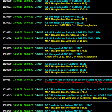
1520999
15:07:14
08-08-26
GROUP
A1 Palestrinaplantsoen SGRAVH : 15124
MKA Haaglanden (Monitorcode ALS)
1520024
15:07:14
08-08-26
GROUP
A1 Palestrinaplantsoen SGRAVH : 15124
MKA Haaglanden (Ambulance 15-124)
1520999
15:06:52
08-08-26
GROUP
A1 Mandelaplein SGRAVH : 15112
MKA Haaglanden (Monitorcode ALS)
1520012
15:06:52
08-08-26
GROUP
A1 Mandelaplein SGRAVH : 15112
Ambulance 15-112 RAV Den Haag Haaglanden
1520999
15:03:59
08-08-26
GROUP
A2 VWS Hofvijver Buitenhof SGRAVH VWS 15126
MKA Haaglanden (Monitorcode ALS)
1520026
15:03:59
08-08-26
GROUP
A2 VWS Hofvijver Buitenhof SGRAVH VWS 15126
MKA Haaglanden (Ambulance 15-126)
1520999
14:59:14
08-08-26
GROUP
A2 Managuahof SGRAVH : 15107
MKA Haaglanden (Monitorcode ALS)
1520007
14:59:14
08-08-26
GROUP
A2 Managuahof SGRAVH : 15107
Ambulance 15-107 RAV Den Haag Haaglanden
1520999
14:56:38
08-08-26
GROUP
A2 Jasmijn Liguster LEIDDM : 15149
MKA Haaglanden (Monitorcode ALS)
1520049
14:56:38
08-08-26
GROUP
A2 Jasmijn Liguster LEIDDM : 15149
MKA Haaglanden (Ambulance 15-149)
1500157
14:54:38
08-08-26
GROUP
P 1 BDH-06 BR berm/bosschage Meervalsloot Van Doornen
Brandweer Haaglanden (Zoetermeer Stadshart) (Kazerneal
1520999
14:53:57
08-08-26
GROUP
A2 DP2 Leidschendam-Voorburg Via Donizetti VOORB VWS
MKA Haaglanden (Monitorcode ALS)
1520045
14:53:57
08-08-26
GROUP
A2 DP2 Leidschendam-Voorburg Via Donizetti VOORB VWS
Ambulance 15-145 Ambulance Zoetermeer Haaglanden
1520998
14:53:17
08-08-26
GROUP
B2 Charlotte Jacobslaan SGRAVH : 15242
MKA Haaglanden (Monitorcode BLS)
1520242
14:53:17
08-08-26
GROUP
B2 Charlotte Jacobslaan SGRAVH : 15242