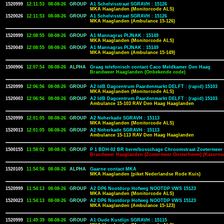
1520999
12:11:53
08-08-26
GROUP
A1 Schelvisstraat SGRAVH : 15126
MKA Haaglanden (Monitorcode ALS)
1520026
12:11:53
08-08-26
GROUP
A1 Schelvisstraat SGRAVH : 15126
MKA Haaglanden (Ambulance 15-126)
1520999
12:08:55
08-08-26
GROUP
A1 Mannagras PIJNAK : 15149
MKA Haaglanden (Monitorcode ALS)
1520049
12:08:55
08-08-26
GROUP
A1 Mannagras PIJNAK : 15149
MKA Haaglanden (Ambulance 15-149)
1500906
12:07:54
08-08-26
ALPHA
Graag telefonisch contact Caco Meldkamer Den Haag
Brandweer Haaglanden (Onbekende code)
1520999
12:06:56
08-08-26
GROUP
A2 IdB Dagcentrum Paardenmarkt DELFT : (rapid) 15103
MKA Haaglanden (Monitorcode ALS)
1520003
12:06:56
08-08-26
GROUP
A2 IdB Dagcentrum Paardenmarkt DELFT : (rapid) 15103
Ambulance 15-103 RAV Den Haag Haaglanden
1520999
12:01:05
08-08-26
GROUP
A2 Neherkade SGRAVH : 15113
MKA Haaglanden (Monitorcode ALS)
1520013
12:01:05
08-08-26
GROUP
A2 Neherkade SGRAVH : 15113
Ambulance 15-113 RAV Den Haag Haaglanden
1500155
11:58:02
08-08-26
GROUP
P 1 BDH-02 BR berm/bosschage Chroomstraat Zoetermeer 
Brandweer Haaglanden (Zoetermeer Oosterheem) (Kazerne
1520105
11:54:56
08-08-26
ALPHA
Gaarne contact MKA
MKA Haaglanden (piket Nederlandse Rode Kuis)
1520999
11:54:13
08-08-26
GROUP
A2 DP6 Nootdorp Hofweg NOOTDP VWS 15123
MKA Haaglanden (Monitorcode ALS)
1520023
11:54:13
08-08-26
GROUP
A2 DP6 Nootdorp Hofweg NOOTDP VWS 15123
MKA Haaglanden (Ambulance 15-123)
1520999
11:49:39
08-08-26
GROUP
A1 Oude Kustlijn SGRAVH : 15115