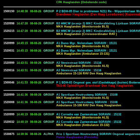
CPA Haaglanden (Onbekende code)
1500150
14:48:38
08-08-26
GROUP
P 2 BDH-05 Dier in problemen N211 Re - Wippolderlaan Wa
Brandweer Haaglanden (Den Haag Loosduinen) (Kazerneal
1520998
14:47:28
08-08-26
GROUP
B2 HMCW (oranje 2) MKC Kinderafdeling Lijnbaan SGRAVH
MKA Haaglanden (Monitorcode BLS)
1520215
14:47:28
08-08-26
GROUP
B2 HMCW (oranje 2) MKC Kinderafdeling Lijnbaan SGRAVH
MKA Haaglanden (Crisiscoordinator RAV )
1520999
14:45:15
08-08-26
GROUP
A1 Duno Mgr. Nolenslaan SGRAVH : 15131
MKA Haaglanden (Monitorcode ALS)
1520031
14:45:15
08-08-26
GROUP
A1 Duno Mgr. Nolenslaan SGRAVH : 15131
MKA Haaglanden (Ambulance 15-131)
1520999
14:43:51
08-08-26
GROUP
A2 Stevinstraat SGRAVH : 15116
MKA Haaglanden (Monitorcode ALS)
1520016
14:43:51
08-08-26
GROUP
A2 Stevinstraat SGRAVH : 15116
Ambulance 15-116 RAV Den Haag Haaglanden
1500046
14:41:53
08-08-26
GROUP
P 1 BDH-03 Ongeval gev. stof (Gaslekkage) (buiten) Botter
TAS-46 Opleidingen Brandweer Den Haag Haaglanden
1520999
14:41:36
08-08-26
GROUP
A1 Sportlaan Houtrustweg SGRAVH : 15108
MKA Haaglanden (Monitorcode ALS)
1520008
14:41:36
08-08-26
GROUP
A1 Sportlaan Houtrustweg SGRAVH : 15108
Ambulance 15-108 RAV Den Haag Haaglanden
1520999
14:40:19
08-08-26
GROUP
A1 Cornelie van Zantenstraat SGRAVH : 15132
MKA Haaglanden (Monitorcode ALS)
1520032
14:40:19
08-08-26
GROUP
A1 Cornelie van Zantenstraat SGRAVH : 15132
MKA Haaglanden (Ambulance 15-132)
1530875
14:39:36
08-08-26
ALPHA
Prio 1 Sportlaan Houtrustweg SGRAVH Ongeval wegvervoer
Politie Haaglanden (PersInfo)