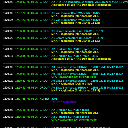
1520008
12:38:57
08-08-26
GROUP
A2 DP2 Leidschendam-Voorburg Via Donizetti VOORB VWS
Ambulance 15-108 RAV Den Haag Haaglanden
1520999
12:37:23
08-08-26
GROUP
A1 Van Bommellaan WASSNR : 15125
MKA Haaglanden (Monitorcode ALS)
1520025
12:37:23
08-08-26
GROUP
A1 Van Bommellaan WASSNR : 15125
MKA Haaglanden (Ambulance 15-125)
1520999
12:36:06
08-08-26
GROUP
A1 Gerard Mercatorpad SGRAVH : 15120
MKA Haaglanden (Monitorcode ALS)
1520020
12:36:06
08-08-26
GROUP
A1 Gerard Mercatorpad SGRAVH : 15120
MKA Haaglanden (Ambulance 15-120)
1520999
12:33:55
08-08-26
GROUP
A2 Bierkade SGRAVH : (rapid) 15117
MKA Haaglanden (Monitorcode ALS)
1520017
12:33:55
08-08-26
GROUP
A2 Bierkade SGRAVH : (rapid) 15117
Ambulance 15-117 RAV Den Haag Haaglanden
1520999
12:29:51
08-08-26
GROUP
A0 Elias Steinstraat SGRAVH : 15801 15348 MMT2 15132
MKA Haaglanden (Monitorcode ALS)
1520348
12:29:51
08-08-26
GROUP
A0 Elias Steinstraat SGRAVH : 15801 15348 MMT2 15132
CPA Haaglanden (Onbekende code)
1520320
12:29:51
08-08-26
GROUP
A0 Elias Steinstraat SGRAVH : 15801 15348 MMT2 15132
MKA Haaglanden (OvD-G piket)
1520032
12:29:51
08-08-26
GROUP
A0 Elias Steinstraat SGRAVH : 15801 15348 MMT2 15132
MKA Haaglanden (Ambulance 15-132)
1530641
12:27:55
08-08-26
ALPHA
3301
Politie Haaglanden
1520999
12:26:10
08-08-26
GROUP
A2 Bierkade SGRAVH : 15348
MKA Haaglanden (Monitorcode ALS)
1520348
12:26:10
08-08-26
GROUP
A2 Bierkade SGRAVH : 15348
CPA Haaglanden (Onbekende code)