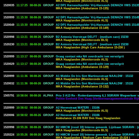
MKA Haaglanden (Monitorcode ALS)
1520035
11:17:25
08-08-26
GROUP
A2 DP1 Harnaschpolder Vrij-Harnasch DENHZH VWS 1513
MKA Haaglanden (Ambulance 15-135)
1520999
11:15:30
08-08-26
GROUP
A2 DP1 Harnaschpolder Vrij-Harnasch DENHZH VWS 1514
MKA Haaglanden (Monitorcode ALS)
1520049
11:15:30
08-08-26
GROUP
A2 DP1 Harnaschpolder Vrij-Harnasch DENHZH VWS 1514
MKA Haaglanden (Ambulance 15-149)
1520998
11:13:21
08-08-26
GROUP
B2 Antonia Veerstraat DELFT : (medium care) 15230
MKA Haaglanden (Monitorcode BLS)
1520230
11:13:21
08-08-26
GROUP
B2 Antonia Veerstraat DELFT : (medium care) 15230
MKA Haaglanden (High Care Ambulance 15-230 )
1520999
11:13:17
08-08-26
GROUP
Graag contact mka NA overdracht ivm vervolgrit
MKA Haaglanden (Monitorcode ALS)
1520029
11:13:17
08-08-26
GROUP
Graag contact mka NA overdracht ivm vervolgrit
MKA Haaglanden (Ambulance 15-129)
1520999
11:11:36
08-08-26
GROUP
A1 Middin De Iris Sint Martinusstraat NAALDW : 15132
MKA Haaglanden (Monitorcode ALS)
1520032
11:11:36
08-08-26
GROUP
A1 Middin De Iris Sint Martinusstraat NAALDW : 15132
MKA Haaglanden (Ambulance 15-132)
1505791
10:58:04
08-08-26
ALPHA
Prio 3 A13 Re - Rotterdamseweg 6,1 SGRAVH Wegverkeer v
Politie Eenheid Den Haag (Verkeermanagementcentrale Rijk
1520999
10:58:02
08-08-26
GROUP
A2 Herenstraat WATERI : 15106
MKA Haaglanden (Monitorcode ALS)
1520006
10:58:02
08-08-26
GROUP
A2 Herenstraat WATERI : 15106
Ambulance 15-106 RAV Den Haag Haaglanden
1520998
10:55:26
08-08-26
GROUP
B2 HMCW (rood 10) Interne geneesk. Lijnbaan SGRAVH : (
MKA Haaglanden (Monitorcode BLS)
1520224
10:55:26
08-08-26
GROUP
B2 HMCW (rood 10) Interne geneesk. Lijnbaan SGRAVH : (
MKA Haaglanden ( Medium Care Ambulance 15-224 )