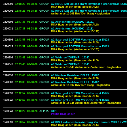
1520999
12:48:29
08-08-26
GROUP
A2 HMCB (25) Juliana HWW Revalidatie Bronovolaan SGRA
MKA Haaglanden (Monitorcode ALS)
1520001
12:48:29
08-08-26
GROUP
A2 HMCB (25) Juliana HWW Revalidatie Bronovolaan SGRA
Ambulance 15-101 RAV Den Haag Haaglanden
1520999
12:47:37
08-08-26
GROUP
A1 Arendshorst HONSDK : 15131
MKA Haaglanden (Monitorcode ALS)
1520031
12:47:37
08-08-26
GROUP
A1 Arendshorst HONSDK : 15131
MKA Haaglanden (Ambulance 15-131)
1520999
12:43:57
08-08-26
GROUP
A2 Safarigeel ZOETMR Versnelde inzet 15123
MKA Haaglanden (Monitorcode ALS)
1520023
12:43:57
08-08-26
GROUP
A2 Safarigeel ZOETMR Versnelde inzet 15123
MKA Haaglanden (Ambulance 15-123)
1520999
12:43:48
08-08-26
GROUP
A1 Velddreef ZOETMR : 15145
MKA Haaglanden (Monitorcode ALS)
1520045
12:43:48
08-08-26
GROUP
A1 Velddreef ZOETMR : 15145
Ambulance 15-145 Ambulance Zoetermeer Haaglanden
1520999
12:43:09
08-08-26
GROUP
A1 Nicolaas Beetslaan DELFT : 15107
MKA Haaglanden (Monitorcode ALS)
1520007
12:43:09
08-08-26
GROUP
A1 Nicolaas Beetslaan DELFT : 15107
Ambulance 15-107 RAV Den Haag Haaglanden
1520999
12:42:57
08-08-26
GROUP
A2 Safarigeel ZOETMR Versnelde inzet 15145
MKA Haaglanden (Monitorcode ALS)
1520045
12:42:57
08-08-26
GROUP
A2 Safarigeel ZOETMR Versnelde inzet 15145
Ambulance 15-145 Ambulance Zoetermeer Haaglanden
1530641
12:40:22
08-08-26
ALPHA
3301
Politie Haaglanden
1520999
12:38:57
08-08-26
GROUP
A2 DP2 Leidschendam-Voorburg Via Donizetti VOORB VWS
MKA Haaglanden (Monitorcode ALS)