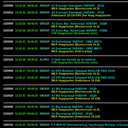
1520999
14:33:36
08-08-26
GROUP
A2 Koningin Emmakade SGRAVH : 15116
MKA Haaglanden (Monitorcode ALS)
1520016
14:33:36
08-08-26
GROUP
A2 Koningin Emmakade SGRAVH : 15116
Ambulance 15-116 RAV Den Haag Haaglanden
1520999
14:32:50
08-08-26
GROUP
A1 Duno Mgr. Nolenslaan SGRAVH : 15348
MKA Haaglanden (Monitorcode ALS)
1520348
14:32:50
08-08-26
GROUP
A1 Duno Mgr. Nolenslaan SGRAVH : 15348
CPA Haaglanden (Onbekende code)
1520999
14:30:43
08-08-26
GROUP
A0 Eerbeeklaan SGRAVH : 15801 MMT2
MKA Haaglanden (Monitorcode ALS)
1520320
14:30:43
08-08-26
GROUP
A0 Eerbeeklaan SGRAVH : 15801 MMT2
MKA Haaglanden (OvD-G piket)
1520100
14:29:58
08-08-26
ALPHA
U heeft een bericht op de telefoon
CPA Haaglanden (Onbekende code)
1520999
14:28:17
08-08-26
GROUP
A2 DP5 Westland Galgepad NAALDW VWS 15134
MKA Haaglanden (Monitorcode ALS)
1520034
14:28:17
08-08-26
GROUP
A2 DP5 Westland Galgepad NAALDW VWS 15134
MKA Haaglanden (Ambulance 15-134)
1520999
14:27:47
08-08-26
GROUP
A1 Wil Vinjestraat HOEKVH : 15129
MKA Haaglanden (Monitorcode ALS)
1520029
14:27:47
08-08-26
GROUP
A1 Wil Vinjestraat HOEKVH : 15129
MKA Haaglanden (Ambulance 15-129)
1520999
14:24:05
08-08-26
GROUP
A1 Morsestraat SGRAVH : 15120
MKA Haaglanden (Monitorcode ALS)
1520020
14:24:05
08-08-26
GROUP
A1 Morsestraat SGRAVH : 15120
MKA Haaglanden (Ambulance 15-120)
1500193
14:22:54
08-08-26
GROUP
P 2 BDH-02 Dienstverlening Ypenburgse Boslaan 's-Grave
Brandweer Haaglanden (Delft) (WO 5510)