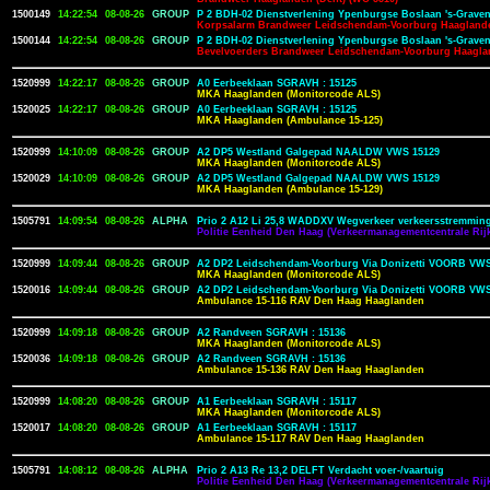
1500149
14:22:54
08-08-26
GROUP
P 2 BDH-02 Dienstverlening Ypenburgse Boslaan 's-Grave
Korpsalarm Brandweer Leidschendam-Voorburg Haagland
1500144
14:22:54
08-08-26
GROUP
P 2 BDH-02 Dienstverlening Ypenburgse Boslaan 's-Grave
Bevelvoerders Brandweer Leidschendam-Voorburg Haagl
1520999
14:22:17
08-08-26
GROUP
A0 Eerbeeklaan SGRAVH : 15125
MKA Haaglanden (Monitorcode ALS)
1520025
14:22:17
08-08-26
GROUP
A0 Eerbeeklaan SGRAVH : 15125
MKA Haaglanden (Ambulance 15-125)
1520999
14:10:09
08-08-26
GROUP
A2 DP5 Westland Galgepad NAALDW VWS 15129
MKA Haaglanden (Monitorcode ALS)
1520029
14:10:09
08-08-26
GROUP
A2 DP5 Westland Galgepad NAALDW VWS 15129
MKA Haaglanden (Ambulance 15-129)
1505791
14:09:54
08-08-26
ALPHA
Prio 2 A12 Li 25,8 WADDXV Wegverkeer verkeersstremming
Politie Eenheid Den Haag (Verkeermanagementcentrale Rijk
1520999
14:09:44
08-08-26
GROUP
A2 DP2 Leidschendam-Voorburg Via Donizetti VOORB VWS
MKA Haaglanden (Monitorcode ALS)
1520016
14:09:44
08-08-26
GROUP
A2 DP2 Leidschendam-Voorburg Via Donizetti VOORB VWS
Ambulance 15-116 RAV Den Haag Haaglanden
1520999
14:09:18
08-08-26
GROUP
A2 Randveen SGRAVH : 15136
MKA Haaglanden (Monitorcode ALS)
1520036
14:09:18
08-08-26
GROUP
A2 Randveen SGRAVH : 15136
Ambulance 15-136 RAV Den Haag Haaglanden
1520999
14:08:20
08-08-26
GROUP
A1 Eerbeeklaan SGRAVH : 15117
MKA Haaglanden (Monitorcode ALS)
1520017
14:08:20
08-08-26
GROUP
A1 Eerbeeklaan SGRAVH : 15117
Ambulance 15-117 RAV Den Haag Haaglanden
1505791
14:08:12
08-08-26
ALPHA
Prio 2 A13 Re 13,2 DELFT Verdacht voer-/vaartuig
Politie Eenheid Den Haag (Verkeermanagementcentrale Rijk