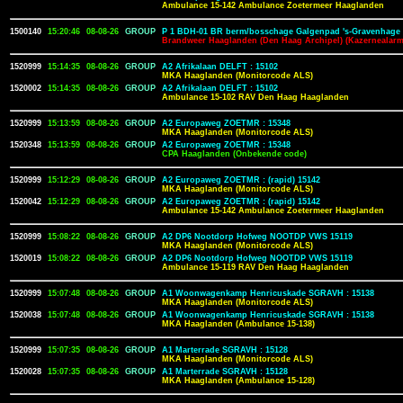
Ambulance 15-142 Ambulance Zoetermeer Haaglanden
1500140
15:20:46
08-08-26
GROUP
P 1 BDH-01 BR berm/bosschage Galgenpad 's-Gravenhage 
Brandweer Haaglanden (Den Haag Archipel) (Kazernealarm
1520999
15:14:35
08-08-26
GROUP
A2 Afrikalaan DELFT : 15102
MKA Haaglanden (Monitorcode ALS)
1520002
15:14:35
08-08-26
GROUP
A2 Afrikalaan DELFT : 15102
Ambulance 15-102 RAV Den Haag Haaglanden
1520999
15:13:59
08-08-26
GROUP
A2 Europaweg ZOETMR : 15348
MKA Haaglanden (Monitorcode ALS)
1520348
15:13:59
08-08-26
GROUP
A2 Europaweg ZOETMR : 15348
CPA Haaglanden (Onbekende code)
1520999
15:12:29
08-08-26
GROUP
A2 Europaweg ZOETMR : (rapid) 15142
MKA Haaglanden (Monitorcode ALS)
1520042
15:12:29
08-08-26
GROUP
A2 Europaweg ZOETMR : (rapid) 15142
Ambulance 15-142 Ambulance Zoetermeer Haaglanden
1520999
15:08:22
08-08-26
GROUP
A2 DP6 Nootdorp Hofweg NOOTDP VWS 15119
MKA Haaglanden (Monitorcode ALS)
1520019
15:08:22
08-08-26
GROUP
A2 DP6 Nootdorp Hofweg NOOTDP VWS 15119
Ambulance 15-119 RAV Den Haag Haaglanden
1520999
15:07:48
08-08-26
GROUP
A1 Woonwagenkamp Henricuskade SGRAVH : 15138
MKA Haaglanden (Monitorcode ALS)
1520038
15:07:48
08-08-26
GROUP
A1 Woonwagenkamp Henricuskade SGRAVH : 15138
MKA Haaglanden (Ambulance 15-138)
1520999
15:07:35
08-08-26
GROUP
A1 Marterrade SGRAVH : 15128
MKA Haaglanden (Monitorcode ALS)
1520028
15:07:35
08-08-26
GROUP
A1 Marterrade SGRAVH : 15128
MKA Haaglanden (Ambulance 15-128)